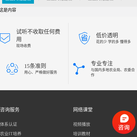
这是内容
试听不收取任何费
低价透明
用
花的少 学的多 懂得多
现场收费
专业专注
15条准则
与国内多地农业局、农委合
用心、严格做好服务
作
咨询服务
网络课堂
体系认证
视频播放
农业IT培养
培训教材