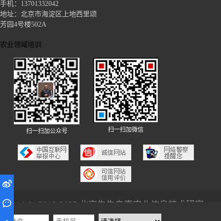
手机：13701332042
地址：北京市海淀区上地西里颂
芳园4号楼502A
农业领域培训
扫一扫加微信
扫一扫加公众号


Copyright 2018-2025 北京生生自庸农业信息技术研究院 京ICP备17015153号-1 法律顾问：王律师